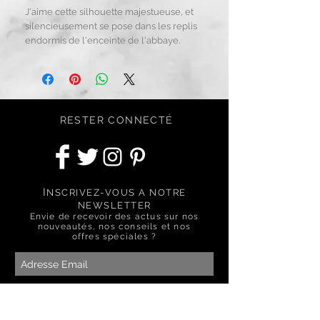
J'aime cette silhouette majestueuse, et
silencieusement se pose dans les replis
endormis de l'enceinte de l'abbaye.
RESTER CONNECTÉ
I
NSCRIVEZ-VOUS A NOTRE
NEWSLETTER
Envie de recevoir des actus sur nos
nouveautés, nos conseils et nos
offres spéciales ?
S'abonner