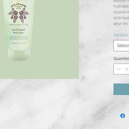
texture 
hydratati
nourrie i
et le bu
pour les 
Senteur
Sélec
Quantit