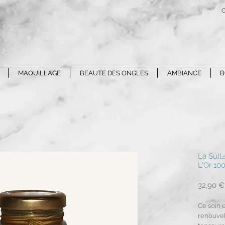
C
MAQUILLAGE
BEAUTE DES ONGLES
AMBIANCE
B
La Sult
L'Or 10
32,90 €
Ce soin 
renouvel