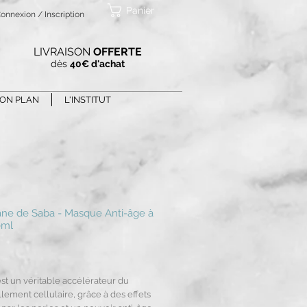
Panier
onnexion / Inscription
LIVRAISON
OFFERTE
dès
40€ d'achat
ON PLAN
L'INSTITUT
ane de Saba - Masque Anti-âge à
0ml
Prix
est un véritable accélérateur du
lement cellulaire, grâce à des effets