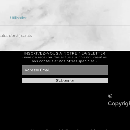
Utilisation
ules d’or 23 carats.
I
NSCRIVEZ-VOUS A NOTRE NEWSLETTER
Envie de recevoir des actus sur nos nouveautés,
nos conseils et nos offres spéciales ?
S'abonner
©
Copyrig