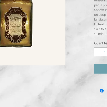
tenseurs 
par la pr
Sa textu
un coup 
la laissan
Utilisati
1 à 2 foi
10 minute
Quantit