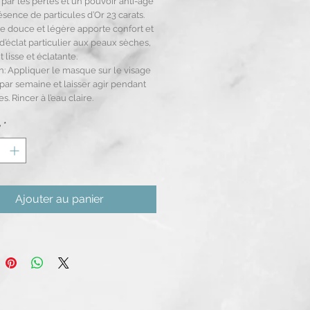
par les perles et un pouvoir anti-âge
ésence de particules d’Or 23 carats.
re douce et légère apporte confort et
d’éclat particulier aux peaux sèches,
t lisse et éclatante.
on: Appliquer le masque sur le visage
s par semaine et laisser agir pendant
s. Rincer à l’eau claire.
é
*
Ajouter au panier