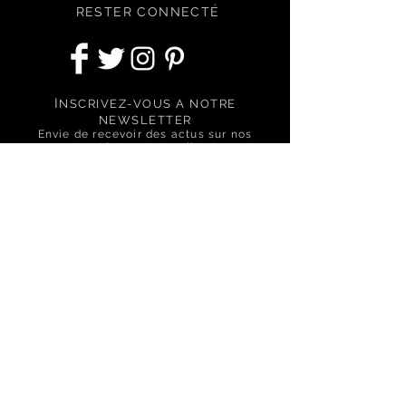
RESTER CONNECTÉ
I
NSCRIVEZ-VOUS A NOTRE
NEWSLETTER
Envie de recevoir des actus sur nos
nouveautés, nos conseils et nos
offres spéciales ?
S'abonner
BESOIN D'ASSISTANCE ?
Nous contactez via le formulaire