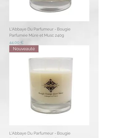
L'Abbaye Du Parfumeur - Bougie
Parfumée Mûre et Musc 240g
Prix
44,00 €
Nouveauté
L'Abbaye Du Parfumeur - Bougie