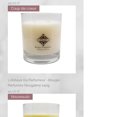
Prix
44,00 €
Coup de coeur
L'Abbaye Du Parfumeur - Bougie
Parfumée Nougatine 240g
Prix
44,00 €
Nouveauté