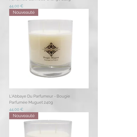
Prix
44,00 €
Nouveauté
L'Abbaye Du Parfumeur - Bougie
Parfumée Muguet 240g
Prix
44,00 €
Nouveauté