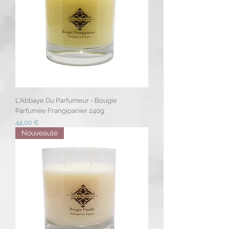
L'Abbaye Du Parfumeur - Bougie
Parfumée Frangipanier 240g
Prix
44,00 €
Nouveauté