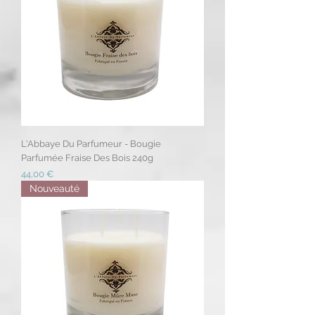
L'Abbaye Du Parfumeur - Bougie
Parfumée Fraise Des Bois 240g
Prix
44,00 €
Nouveauté