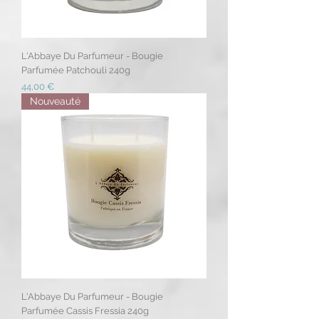
L'Abbaye Du Parfumeur - Bougie
Parfumée Patchouli 240g
Prix
44,00 €
Nouveauté
L'Abbaye Du Parfumeur - Bougie
Parfumée Cassis Fressia 240g