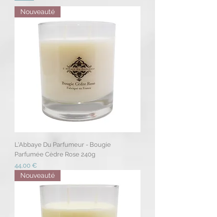
Nouveauté
L'Abbaye Du Parfumeur - Bougie
Parfumée Cèdre Rose 240g
Prix
44,00 €
Nouveauté