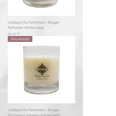
L'Abbaye Du Parfumeur - Bougie
Parfumée Vanille 240g
Prix
44,00 €
Nouveauté
L'Abbaye Du Parfumeur - Bougie
Parfumée Cannelle Orange 240g