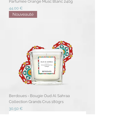
Parfumée Orange Musc Blanc 240g
Prix
44,00 €
Nouveauté
Berdoues - Bougie Oud Al Sahraa
Collection Grands Crus 180grs
Prix
30,50 €