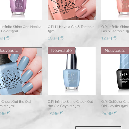
.I Infinite Shine One Heckla
O.P.I I'll Have a Gin & Tectonic
O.P.I Infinite Shine
Aperçu rapide
Aperçu rapide
Aperçu r
a Color 15ml
15ml
Gin & Tectonic 1
x
Prix
Prix
,99 €
10,99 €
12,99 €
Nouveauté
Nouveauté
Nouveauté
.I Check Out the Old
O.P.I Infinite Shine Check Out
O.P.I GelColor Ch
Aperçu rapide
Aperçu rapide
Aperçu r
sirs 15ml
the Old Geysirs 15ml
Old Geysirs 15ml
x
Prix
Prix
,99 €
12,99 €
29,99 €