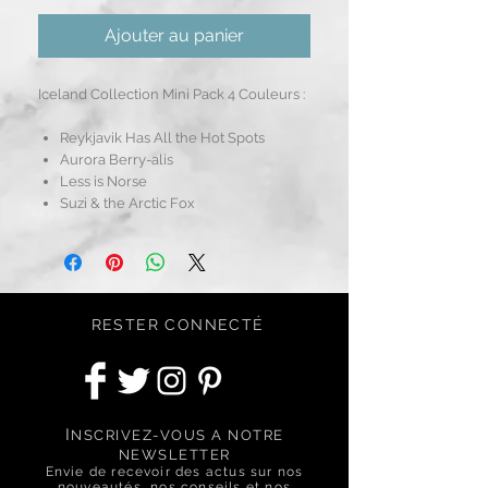
Ajouter au panier
Iceland Collection Mini Pack 4 Couleurs :
Reykjavik Has All the Hot Spots
Aurora Berry-alis
Less is Norse
Suzi & the Arctic Fox
RESTER CONNECTÉ
I
NSCRIVEZ-VOUS A NOTRE
NEWSLETTER
Envie de recevoir des actus sur nos
nouveautés, nos conseils et nos