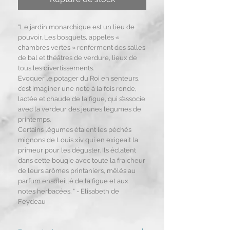
"Le jardin monarchique est un lieu de
pouvoir. Les bosquets, appelés «
chambres vertes » renferment des salles
de bal et théâtres de verdure, lieux de
tous les divertissements.
Evoquer le potager du Roi en senteurs,
c’est imaginer une note à la fois ronde,
lactée et chaude de la figue, qui s’associe
avec la verdeur des jeunes légumes de
printemps.
Certains légumes étaient les péchés
mignons de Louis xiv qui en exigeait la
primeur pour les déguster. Ils éclatent
dans cette bougie avec toute la fraicheur
de leurs arômes printaniers, mêlés au
parfum ensoleillé de la figue et aux
notes herbacées. " - Elisabeth de
Feydeau