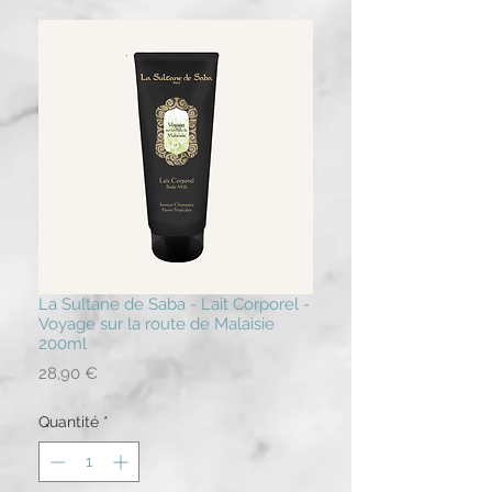
La Sultane de Saba - Lait Corporel -
Voyage sur la route de Malaisie
200ml
Prix
28,90 €
Quantité
*