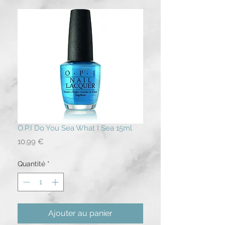
O.P.I Do You Sea What I Sea 15ml
Prix
10,99 €
Quantité
*
Ajouter au panier