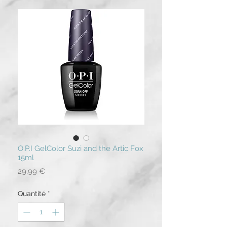
O.P.I GelColor Suzi and the Artic Fox
15ml
Prix
29,99 €
Quantité
*