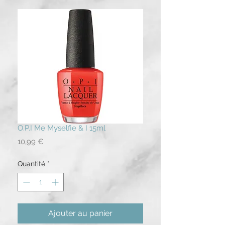
O.P.I Me Myselfie & I 15ml
Prix
10,99 €
Quantité
*
Ajouter au panier