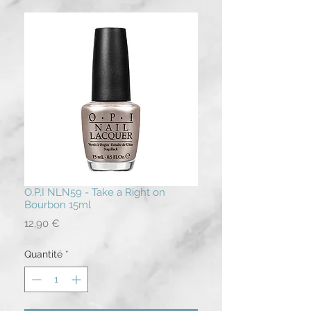
O.P.I NLN59 - Take a Right on
Bourbon 15ml
Prix
12,90 €
Quantité
*