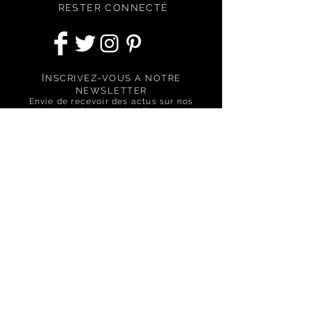
RESTER CONNECTÉ
I
NSCRIVEZ-VOUS A NOTRE
NEWSLETTER
Envie de recevoir des actus sur nos
nouveautés, nos conseils et nos
offres spéciales ?
S'abonner
BESOIN D'ASSISTANCE ?
Nous contactez via le formulaire