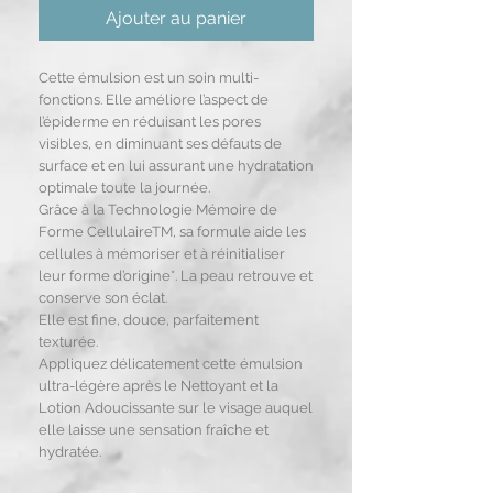
Ajouter au panier
Cette émulsion est un soin multi-
fonctions. Elle améliore l’aspect de
l’épiderme en réduisant les pores
visibles, en diminuant ses défauts de
surface et en lui assurant une hydratation
optimale toute la journée.
Grâce à la Technologie Mémoire de
Forme CellulaireTM, sa formule aide les
cellules à mémoriser et à réinitialiser
leur forme d’origine*. La peau retrouve et
conserve son éclat.
Elle est fine, douce, parfaitement
texturée.
Appliquez délicatement cette émulsion
ultra-légère après le Nettoyant et la
Lotion Adoucissante sur le visage auquel
elle laisse une sensation fraîche et
hydratée.