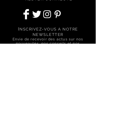
* test in vitro
** Auto-évaluation par 100 hommes
pendant 3 semaines d’utilisation
I
NSCRIVEZ-VOUS A NOTRE
NEWSLETTER
Envie de recevoir des actus sur nos
nouveautés, nos conseils et nos
offres spéciales ?
S'abonner
BESOIN D'ASSISTANCE ?
Nous contactez via le formulaire