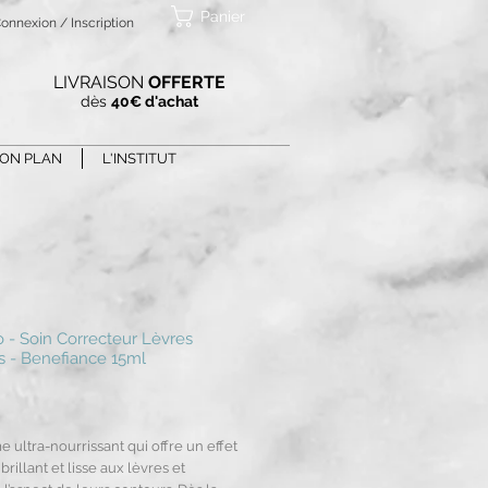
Panier
onnexion / Inscription
LIVRAISON
OFFERTE
dès
40€ d'achat
ON PLAN
L'INSTITUT
o - Soin Correcteur Lèvres
es - Benefiance 15ml
Prix
 ultra-nourrissant qui offre un effet
brillant et lisse aux lèvres et