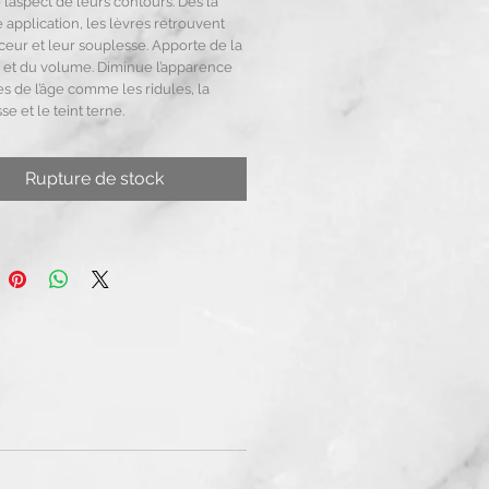
l’aspect de leurs contours. Dès la
 application, les lèvres retrouvent
ceur et leur souplesse. Apporte de la
e et du volume. Diminue l’apparence
s de l’âge comme les ridules, la
e et le teint terne.
Rupture de stock