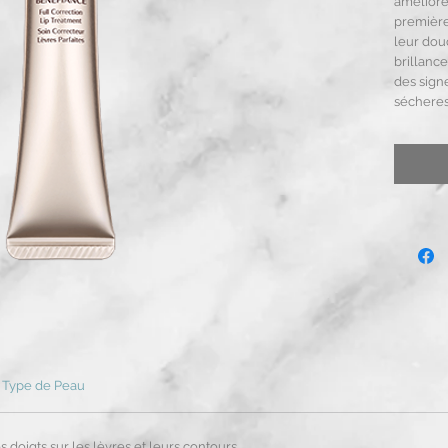
améliore 
première
leur dou
brillanc
des signe
sécheress
Type de Peau
doigts sur les lèvres et leurs contours.