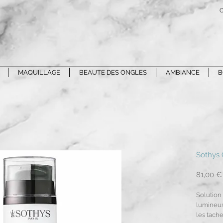
C
MAQUILLAGE
BEAUTE DES ONGLES
AMBIANCE
B
Sothys 
81,00 €
Solution 
lumineus
les tache