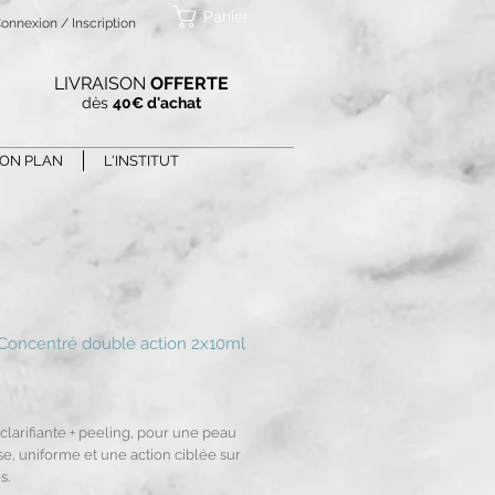
Panier
onnexion / Inscription
LIVRAISON
OFFERTE
dès
40€ d'achat
ON PLAN
L'INSTITUT
Concentré double action 2x10ml
Prix
clarifiante + peeling, pour une peau
e, uniforme et une action ciblée sur
s.