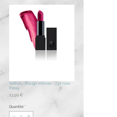
Sothys - Rouge intense - 232 rose
Passy
Prix
23,90 €
Quantité
*