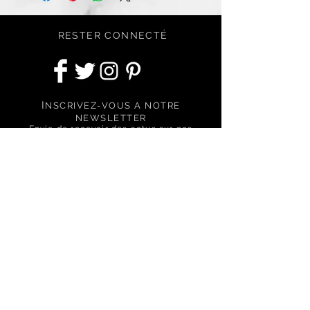
tenue.**
* Résultat moyen obtenu sur 10
RESTER CONNECTÉ
personnes au cornéomètre, après 8h
d’application.
** Test d’auto-évaluation réalisé sur 20
personnes après 15 jours d’utilisation. 85%
de satisfaction sur l’efficacité globale du
I
NSCRIVEZ-VOUS A NOTRE
produit.
NEWSLETTER
Envie de recevoir des actus sur nos
nouveautés, nos conseils et nos
offres spéciales ?
S'abonner
BESOIN D'ASSISTANCE ?
Nous contactez via le formulaire