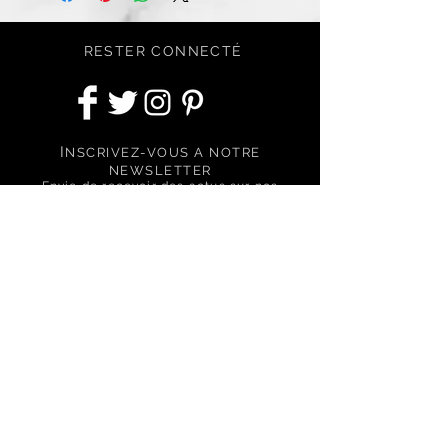
tenue.**
* Résultat moyen obtenu sur 10
RESTER CONNECTÉ
personnes au cornéomètre, après 8h
d’application.
** Test d’auto-évaluation réalisé sur 20
personnes après 15 jours d’utilisation. 85%
de satisfaction sur l’efficacité globale du
I
NSCRIVEZ-VOUS A NOTRE
produit.
NEWSLETTER
Envie de recevoir des actus sur nos
nouveautés, nos conseils et nos
offres spéciales ?
S'abonner
BESOIN D'ASSISTANCE ?
Nous contactez via le formulaire