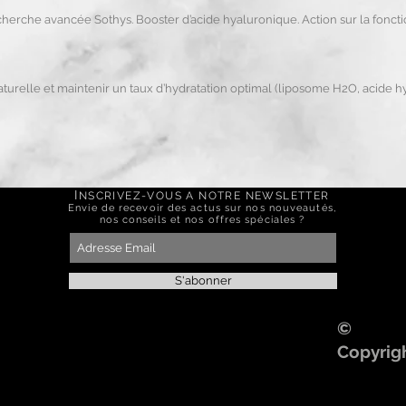
echerche avancée Sothys. Booster d’acide hyaluronique. Action sur la fonctio
naturelle et maintenir un taux d’hydratation optimal (liposome H2O, acide
I
NSCRIVEZ-VOUS A NOTRE NEWSLETTER
Envie de recevoir des actus sur nos nouveautés,
nos conseils et nos offres spéciales ?
S'abonner
©
Copyrig