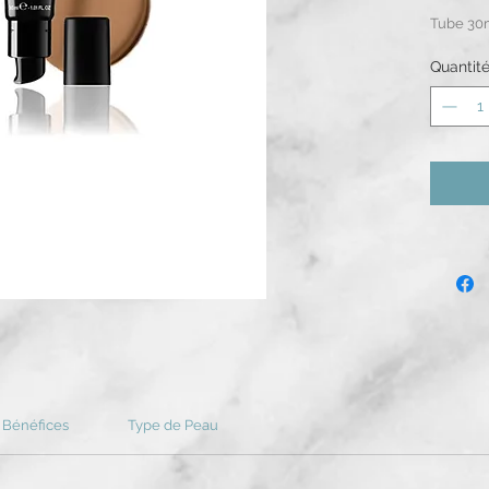
Tube 30
Quantit
Bénéfices
Type de Peau