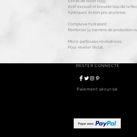
Extrait de bolet 1055 :
Actif exclusif et breveté issu de la R
hydriques. Action pro-jeunesse.
Complexe hydratant:
Renforcer la barrière de protection 
Micro-particules révélatrices:
Pour révéler l’éclat.
RESTER CONNECTÉ
Paiement sécurisé