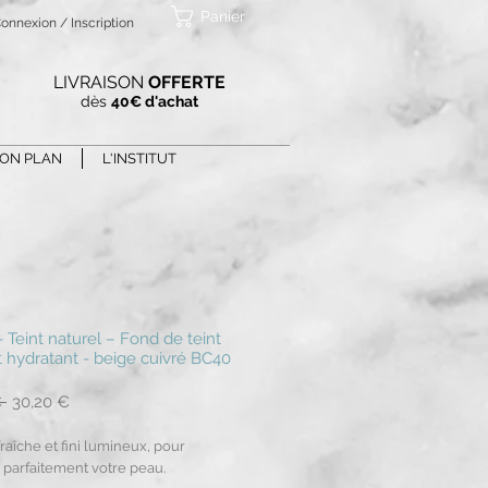
Panier
onnexion / Inscription
LIVRAISON
OFFERTE
dès
40€ d'achat
ON PLAN
L'INSTITUT
- Teint naturel – Fond de teint
t hydratant - beige cuivré BC40
Prix
Prix
 
30,20 €
original
promotionnel
raîche et fini lumineux, pour
 parfaitement votre peau.