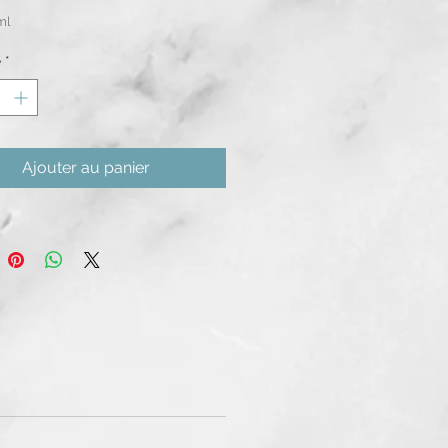
ml
é
*
Ajouter au panier