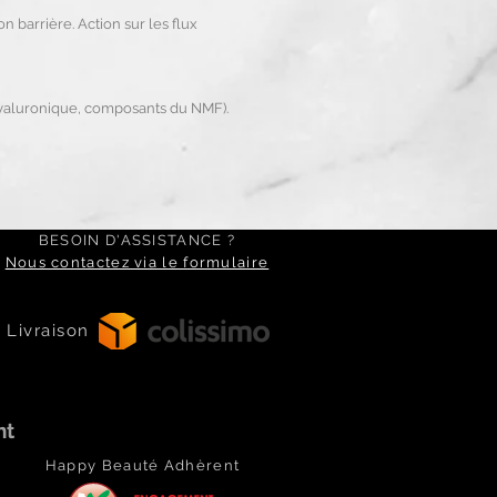
n barrière. Action sur les flux
 hyaluronique, composants du NMF).
BESOIN D'ASSISTANCE ?
Nous contactez via le formulaire
Livraison
ht
Happy Beauté Adhèrent