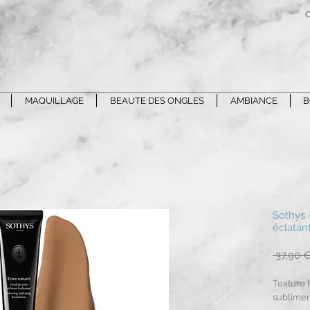
C
MAQUILLAGE
BEAUTE DES ONGLES
AMBIANCE
B
Sothys 
éclatan
 37,90 €
Texture f
sublimer