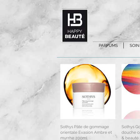
PARFUMS
SOIN
Sothys Pâte de gommage
Aperçu rapide
Sothys 
Ap
orientale Evasion Ambre et
douche co
myrrhe 200ml
& beauté