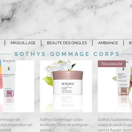
C
MAQUILLAGE
BEAUTE DES ONGLES
AMBIANCE
B
SOTHYS GOMMAGE CORPS
Nouveauté
Gommage de
erçu rapide
Sothys Gommage corps
Aperçu rapide
Sothys Sublimateu
Aperçu rap
rps Inspiration art
tonifiant Citron et petitgrain
mains & pieds Evas
 200ml
100ml
vert et figuier 75ml