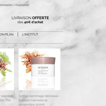
Panier
onnexion / Inscription
LIVRAISON
OFFERTE
dès
40€ d'achat
ON PLAN
L'INSTITUT
r express
ide
Sothys Gommage délicieux -
Aperçu rapide
ion Thé
Evasion Cannelle et
gingembre 200ml